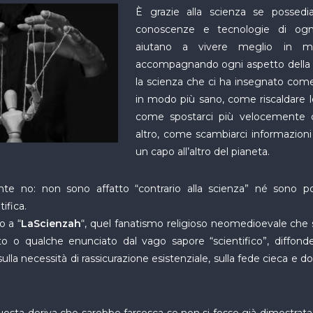
È grazie alla scienza se possedi
conoscenze e tecnologie di ogn
aiutano a vivere meglio in mil
accompagnando ogni aspetto della n
la scienza che ci ha insegnato come
in modo più sano, come riscaldare le
come spostarci più velocemente 
altro, come scambiarci informazion
un capo all’altro del pianeta.
te no: non sono affatto “contrario alla scienza” né sono po
ifica.
o a “
LaScienzah
“, quel fanatismo religioso neomedioevale che
o o qualche enunciato dal vago sapore “scientifico”, diffonde
ulla necessità di rassicurazione esistenziale, sulla fede cieca e d