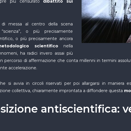
pre più censurato
dibattito sui
 di messa al centro della scena
a “scienza”, o più precisamente
entifico, o più precisamente ancora
etodologico scientifico
nella
enomeni, ha radici invero assai più
n percorso di affermazione che conta millenni in termini assolu
ente accelerazione.
e si avvia in circoli riservati per poi allargarsi in maniera 
ruzione collettiva, chiaramente improntata a diffondere questa
mod
izione antiscientifica: v