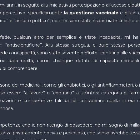
mi anni, in seguito alla mia attiva partecipazione all’acceso dibatt
o percettivo, specificamente
la questione vaccinale
e più in g
fico” e “ambito politico”, non mi sono state risparmiate critiche e 
ede, qualcun altro per semplice e triste incapacità, mi ha r
i “antiscientifiche”. Alla stessa stregua, e dalle stesse per
e o incapacità, sono stato sovente definito “contrario alle vacci
tano dalla realtà, come chiunque dotato di capacità cerebra
o di comprendere.
 sono dei medicinali, come gli antibiotici, o gli antinfiammatori, o i
 essere “a favore” o “contrario” a un’intera categoria di far
azioni e competenze tali da far considerare quella intera cl
annosa.
petenze che io non ritengo di possedere, né mi sogno di millan
stanza privatamente nociva e pericolosa, che senso avrebbe “esse