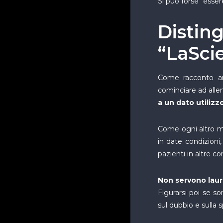
Si può forse “esser
Disting
“LaSci
Come racconto an
cominciare ad allen
a un dato utilizz
Come ogni altro me
in date condizioni,
pazienti in altre co
Non servono laur
Figurarsi poi se s
sul dubbio e sulla