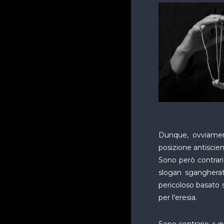
Dunque, ovviamen
posizione antiscient
Sono però contrari
slogan sgangherat
pericoloso basato s
per l’eresia.