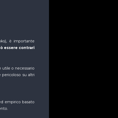
s), è importante
uò essere contrari
 utile o necessario
 pericoloso su altri
 ed empirico basato
ento.