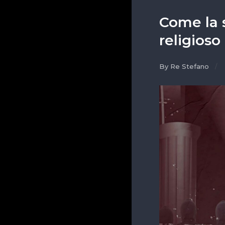
Come la s
religioso
By Re Stefano