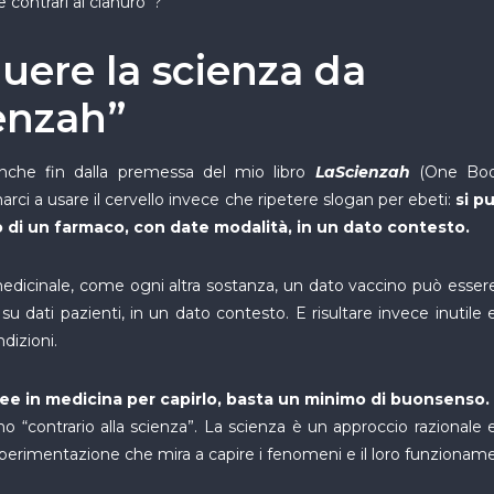
e contrari al cianuro”?
uere la scienza da
enzah”
che fin dalla premessa del mio libro
LaScienzah
(One Book
arci a usare il cervello invece che ripetere slogan per ebeti:
si p
o di un farmaco, con date modalità, in un dato contesto.
dicinale, come ogni altra sostanza, un dato vaccino può essere
 su dati pazienti, in un dato contesto. E risultare invece inutile e
ndizioni.
ee in medicina per capirlo, basta un minimo di buonsenso.
ono “contrario alla scienza”. La scienza è un approccio razionale
 sperimentazione che mira a capire i fenomeni e il loro funzionam