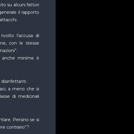
ito su alcuni fattori
enerale il rapporto
attacchi.
ivolto l’accusa di
sone, con le stesse
nazioni”.
li anche minime è
 disinfettanti.
maci, a meno che si
asse di medicinali
tare. Persino se si
re contrario”?