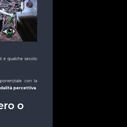
ti e qualche secolo
esponenziale con la
alità percettiva
.
ero o