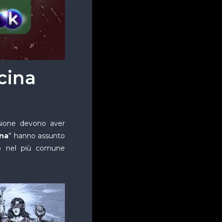
cina
ssione devono aver
na
” hanno assunto
anto nel più comune