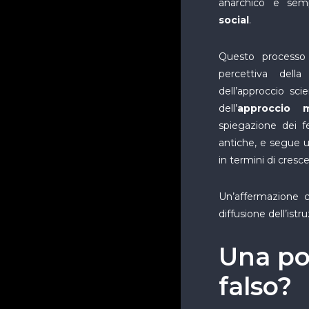
anarchico e sem
social
.
Questo processo
percettiva dell
dell’approccio sci
dell’
approccio m
spiegazione dei f
antiche, e segue u
in termini di cresc
Un’affermazione ch
diffusione dell’ist
Una pos
falso?