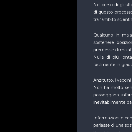
Nel corso degli ulti
di questo process
tra “ambito scienti
Qualcuno in malaf
sostenere posizion
premesse di malafed
Nulla di più lon
facilmente in grad
Anzitutto, i vaccini
Non ha molto senso
posseggano inform
inevitabilmente d
Informazioni e com
parlasse di una so