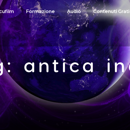
cufilm
Formazione
Audio
Contenuti Grati
g: antica in