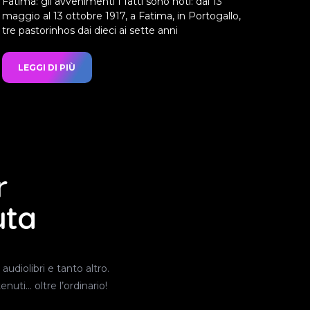
Fatima: gli avvenimenti I fatti sono noti: dal 13
maggio al 13 ottobre 1917, a Fatima, in Portogallo,
tre pastorinhos dai dieci ai sette anni
LEGGI DI PIÙ
r
uta
audiolibri e tanto altro.
nuti… oltre l’ordinario!