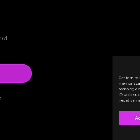
ord
Per fornire 
memorizzare 
tecnologie 
ID unici su 
?
negativamen
Ac