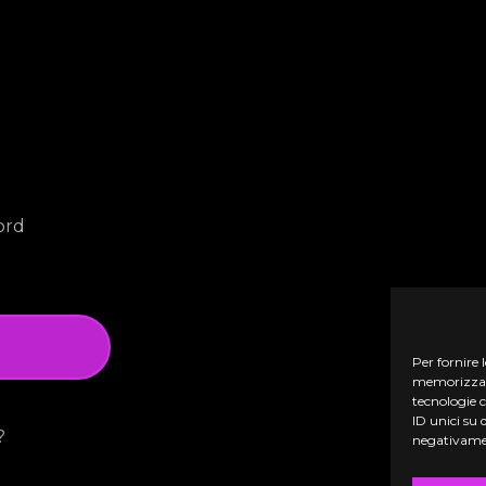
ord
Per fornire 
memorizzare 
tecnologie 
ID unici su 
?
negativamen