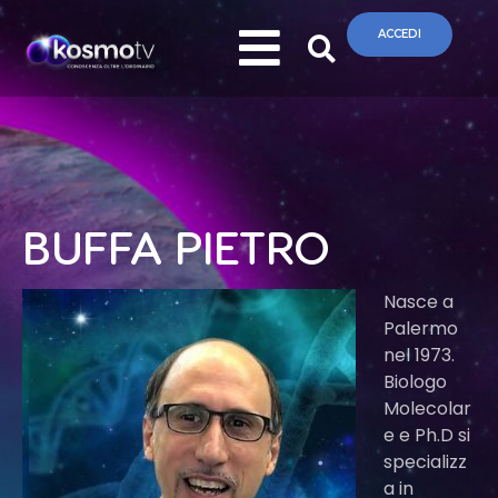
ACCEDI
BUFFA PIETRO
Nasce a
Palermo
nel 1973.
Biologo
Molecolar
e e Ph.D si
specializz
a in