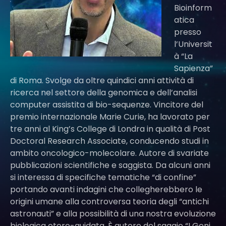
Bioinform
atica
presso
l’Universit
à “La
Sapienza”
di Roma. Svolge da oltre quindici anni attività di
ricerca nel settore della genomica e dell’analisi
computer assistita di bio-sequenze. Vincitore del
premio internazionale Marie Curie, ha lavorato per
tre anni al King’s College di Londra in qualità di Post
Doctoral Research Associate, conducendo studi in
ambito oncologico-molecolare. Autore di svariate
pubblicazioni scientifiche e saggista. Da alcuni anni
si interessa di specifiche tematiche “di confine”
portando avanti indagini che collegherebbero le
origini umane alla controversa teoria degli “antichi
astronauti” e alla possibilità di una nostra evoluzione
biologica etero-guidata. È autore del saggio “I Geni