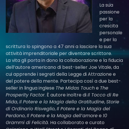
La sua
passione
per la
crescita
personale
e per la
scrittura lo spingono a 47 anni a lasciare la sua
attività imprenditoriale per diventare scrittore.
La vita gli porta in dono la collaborazione e la fiducia
dell’autore americano di best-seller Joe Vitale, da
cui apprende i segreti della Legge di Attrazione e
del potere della mente. Partecipa così a due best-
seller in lingua inglese
The Midas Touch
e
The
Prosperity Factor
. È autore inoltre di
Il Tocco di Re
Mida
,
Il Potere e la Magia della Gratitudine
,
Storie
di Ordinario Risveglio
,
Il Potere e la Magia del
Perdono
,
Il Potere e la Magia dell’amore
e
10
Grammi di Felicità
. Ha collaborato e curato