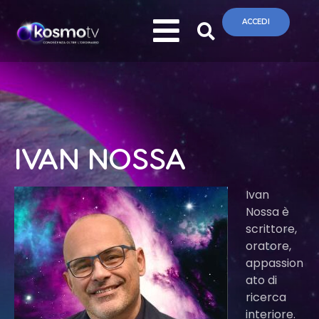
ACCEDI
IVAN NOSSA
Ivan
Nossa è
scrittore,
oratore,
appassion
ato di
ricerca
interiore.