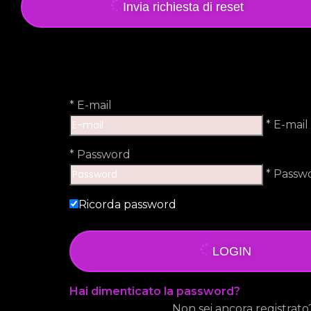
Invia richiesta di reset
*
E-mail
* E-mail
*
Password
* Passw
Ricorda password
LOGIN
Hai dimenticato la password?
Non sei ancora registrato