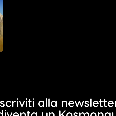
Iscriviti alla newslette
diventa un Kosmona