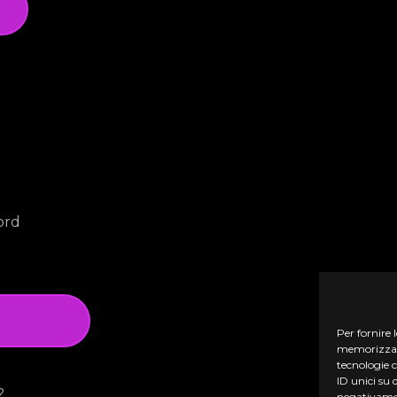
ord
Per fornire 
memorizzare 
tecnologie 
ID unici su 
?
negativamen