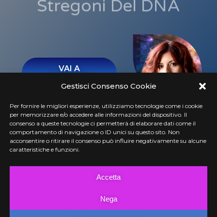
Stregoni Del DNA
VAI A
KOSMO.TV
Gestisci Consenso Cookie
Per fornire le migliori esperienze, utilizziamo tecnologie come i cookie
OneBooks Ti Regala
per memorizzare e/o accedere alle informazioni del dispositivo. Il
consenso a queste tecnologie ci permetterà di elaborare dati come il
Due Fantastici
comportamento di navigazione o ID unici su questo sito. Non
acconsentire o ritirare il consenso può influire negativamente su alcune
CODICI SCONTO!
caratteristiche e funzioni.
Accetta
Nega