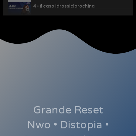
4 • Il caso idrossiclorochina
5 • La teoria dello Shock
6 • La creazione del Miniver
7 • Patologizzazione del dissenso
8 • The Great reset
9 • L'alba del Post Umano
Grande Reset
Nwo •
Distopia •