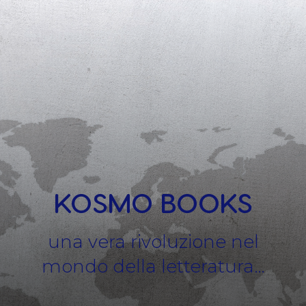
KOSMO BOOKS
una vera rivoluzione nel
mondo della letteratura…